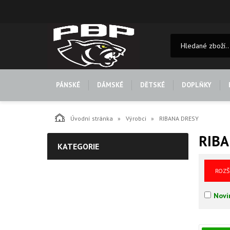
PÁNSKÉ
DÁMSKÉ
DĚTSKÉ
DOPLŇKY
Úvodní stránka
Výrobci
RIBANA DRESY
RIBA
KATEGORIE
ROZŠ
Novi