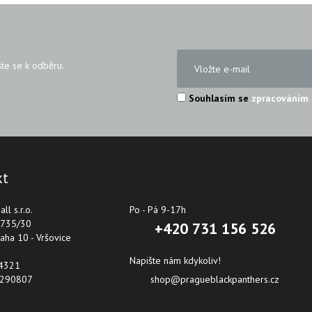
šte se k odběru.
Souhlasím se
zpracováním 
kt
ll s.r.o.
Po - Pá 9-17h
 735/30
+420 731 156 526
aha 10 - Vršovice
Napište nám kdykoliv!
54321
4290807
shop@pragueblackpanthers.cz