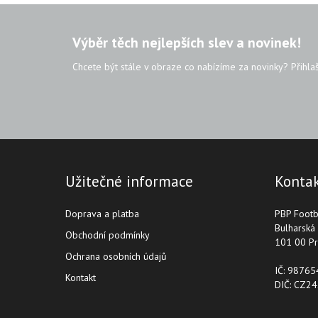
Výběr těch nejlepších slev a novinek!
Chcete být stále v obraze co nabízíme za novinky? Přihla
Užitečné informace
Konta
Doprava a platba
PBP Footba
Bulharská
Obchodní podmínky
101 00 Pr
Ochrana osobních údajů
IČ: 9876
Kontakt
DIČ: CZ2