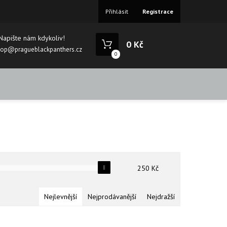
Přihlásit
Registrace
Napište nám kdykoliv!
0 Kč
hop@pragueblackpanthers.cz
0
250
Kč
Nejlevnější
Nejprodávanější
Nejdražší