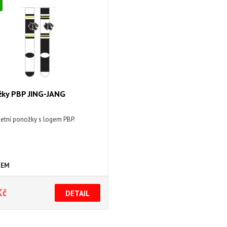
žky PBP JING-JANG
letní ponožky s logem PBP.
DEM
Kč