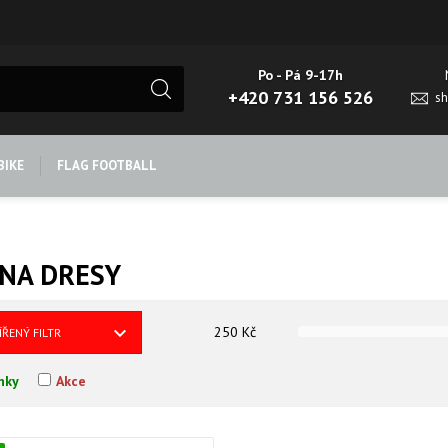
Po - Pá 9-17h
+420 731 156 526
s
BIKE
FLAG FOOTBALL
NA DRESY
250
Kč
ÍŘENÝ FILTR
nky
Akce