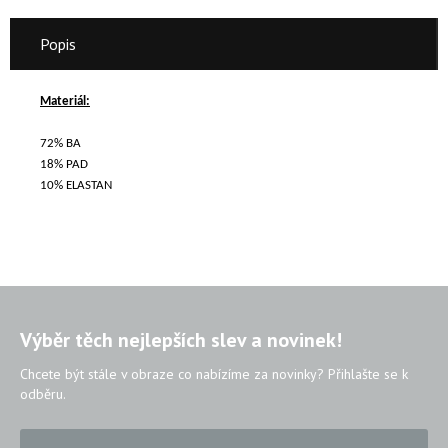
Popis
Materiál:
72% BA
18% PAD
10% ELASTAN
Výběr těch nejlepších slev a novinek!
Chcete být stále v obraze co nabízíme za novinky? Přihlašte se k
odběru.