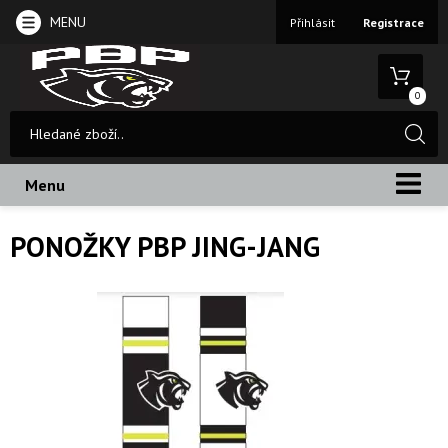
MENU
Přihlásit
Registrace
0
Menu
PONOŽKY PBP JING-JANG