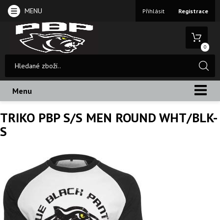
MENU
Přihlásit
Registrace
0
Menu
TRIKO PBP S/S MEN ROUND WHT/BLK-
S