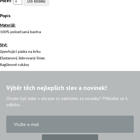
Počet:
Popis
Materiál:
100% poloečsaná bavlna
Styl:
Zpevňující páska na krku
Elastanový žebrovaný límec
Raglánové rukávy
Výběr těch nejlepších slev a novinek!
Chcete být stále v obraze co nabízíme za novinky? Přihlašte se k
odběru.