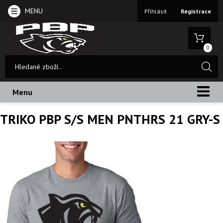
MENU
Přihlásit
Registrace
0
Menu
TRIKO PBP S/S MEN PNTHRS 21 GRY-S