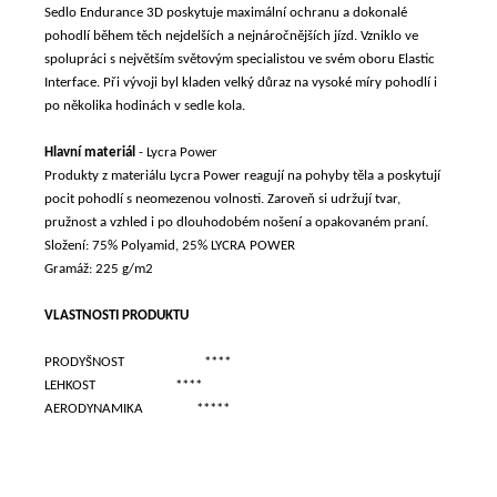
Sedlo Endurance 3D poskytuje maximální ochranu a dokonalé
pohodlí během těch nejdelších a nejnáročnějších jízd. Vzniklo ve
spolupráci s největším světovým specialistou ve svém oboru Elastic
Interface. Při vývoji byl kladen velký důraz na vysoké míry pohodlí i
po několika hodinách v sedle kola.
Hlavní materiál
- Lycra Power
Produkty z materiálu Lycra Power reagují na pohyby těla a poskytují
pocit pohodlí s neomezenou volnosti. Zaroveň si udržují tvar,
pružnost a vzhled i po dlouhodobém nošení a opakovaném praní.
Složení: 75% Polyamid, 25% LYCRA POWER
Gramáž: 225 g/m2
VLASTNOSTI PRODUKTU
PRODYŠNOST
****
LEHKOST
****
AERODYNAMIKA
*****