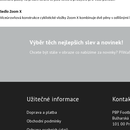
Sedlo Zoom X
Víceúrovňová konstrukce cyklistické vložky Zoom X kombinuje dvě pěny s odlišnými 
Výběr těch nejlepších slev a novinek!
Chcete být stále v obraze co nabízíme za novinky? Přihla
Užitečné informace
Konta
Doprava a platba
PBP Footba
Bulharská
Obchodní podmínky
101 00 Pr
Ochrana osobních údajů