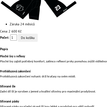
Záruka
24 měsíců
Cena:
2 600 Kč
Počet:
Popis
Ploché švy s reflexy
Ploché švy zajistí potřebný komfort, zatímco reflexní prvky pomohou zvýšit viditelnos
Protiskluzová zakončení
Protiskluzová zakončení nohavic drží kraťasy na svém místě.
Síťované šle
Zadní díl šlí je vyroben z jemné a kvalitní síťoviny pro maximální prodyšnost.
Síťované pásky
Síťované pásky na přední straně šlí jsou lehké a prodyšné pro větší pohodlí.