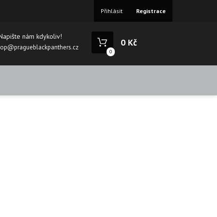
Přihlásit
Registrace
Napište nám kdykoliv!
0 Kč
hop@pragueblackpanthers.cz
0