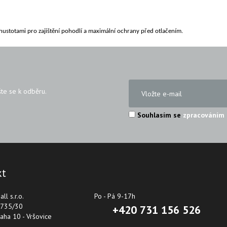
hustotami pro zajištění pohodlí a maximální ochrany před otlačením.
šte se k odběru.
Souhlasím se
zpracováním 
kt
ll s.r.o.
Po - Pá 9-17h
 735/30
+420 731 156 526
aha 10 - Vršovice