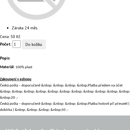
Záruka
24 měs.
Cena:
50 Kč
Počet:
Popis
Materiál:
100% plast
Zakoupení v eshopu
Česká pošta – doporučeně
&nbsp; &nbsp; &nbsp; &nbsp;
Platba předem na účet
&nbsp; &nbsp; &nbsp; &nbsp;
&nbsp; &nbsp; &nbsp; &nbsp;
&nbsp; &nbsp; &nbsp;
&nbsp;
20 ,-
Česká pošta – doporučeně
&nbsp; &nbsp; &nbsp; &nbsp;
Platba hotově při převzetí (
dobírka )
&nbsp; &nbsp; &nbsp; &nbsp;
50 ,-