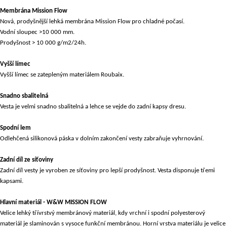
Membrána Mission Flow
Nová, prodyšnější lehká membrána Mission Flow pro chladné počasí.
Vodní sloupec >10 000 mm.
Prodyšnost > 10 000 g/m2/24h.
Vyšší límec
Vyšší límec se zatepleným materiálem Roubaix.
Snadno sbalitelná
Vesta je velmi snadno sbalitelná a lehce se vejde do zadní kapsy dresu.
Spodní lem
Odlehčená silikonová páska v dolním zakončení vesty zabraňuje vyhrnování.
Zadní díl ze síťoviny
Zadní díl vesty je vyroben ze síťoviny pro lepší prodyšnost. Vesta disponuje třemi
kapsami.
Hlavní materiál - W&W MISSION FLOW
Velice lehký třívrstvý membránový materiál, kdy vrchní i spodní polyesterový
materiál je slaminován s vysoce funkční membránou. Horní vrstva materiálu je velice