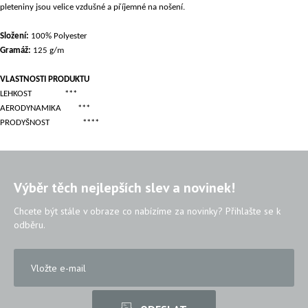
pleteniny jsou velice vzdušné a příjemné na nošení.
Složení:
100% Polyester
Gramáž:
125 g/m
VLASTNOSTI PRODUKTU
LEHKOST
***
AERODYNAMIKA
***
PRODYŠNOST
****
Výběr těch nejlepších slev a novinek!
Chcete být stále v obraze co nabízíme za novinky? Přihlašte se k
odběru.