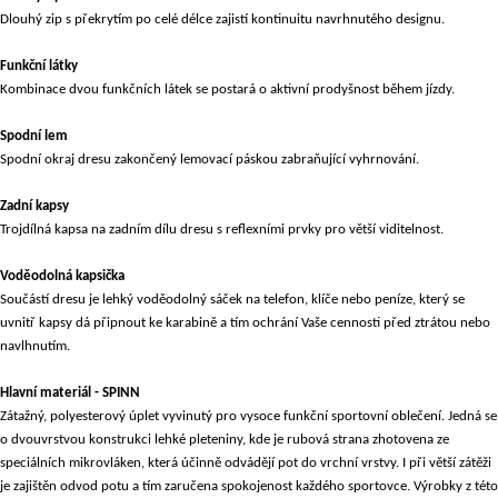
Dlouhý zip s překrytím po celé délce zajistí kontinuitu navrhnutého designu.
Funkční látky
Kombinace dvou funkčních látek se postará o aktivní prodyšnost během jízdy.
Spodní lem
Spodní okraj dresu zakončený lemovací páskou zabraňující vyhrnování.
Zadní kapsy
Trojdílná kapsa na zadním dílu dresu s reflexními prvky pro větší viditelnost.
Voděodolná kapsička
Součástí dresu je lehký voděodolný sáček na telefon, klíče nebo peníze, který se
uvnitř kapsy dá připnout ke karabině a tím ochrání Vaše cennosti před ztrátou nebo
navlhnutím.
Hlavní materiál - SPINN
Zátažný, polyesterový úplet vyvinutý pro vysoce funkční sportovní oblečení. Jedná se
o dvouvrstvou konstrukci lehké pleteniny, kde je rubová strana zhotovena ze
speciálních mikrovláken, která účinně odvádějí pot do vrchní vrstvy. I při větší zátěži
je zajištěn odvod potu a tím zaručena spokojenost každého sportovce. Výrobky z této