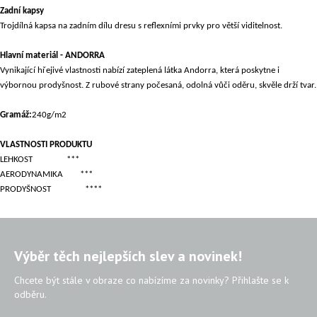
Zadní kapsy
Trojdílná kapsa na zadním dílu dresu s reflexními prvky pro větší viditelnost.
Hlavní materiál - ANDORRA
Vynikající hřejivé vlastnosti nabízí zateplená látka Andorra, která poskytne i
výbornou prodyšnost. Z rubové strany počesaná, odolná vůči oděru, skvěle drží tvar.
Gramáž:
240g/m2
VLASTNOSTI PRODUKTU
LEHKOST
***
AERODYNAMIKA
***
PRODYŠNOST
****
Výběr těch nejlepších slev a novinek!
Chcete být stále v obraze co nabízíme za novinky? Přihlašte se k
odběru.