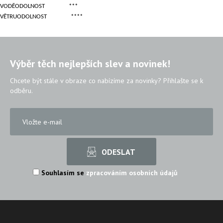
VODĚODOLNOST
***
VĚTRUODOLNOST
****
Výběr těch nejlepších slev a novinek!
Chcete být stále v obraze co nabízíme za novinky? Přihlašte se k
odběru.
Souhlasím se
zpracováním osobních údajů