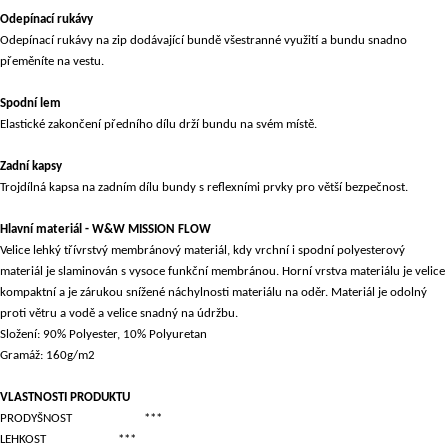
Odepínací rukávy
Odepínací rukávy na zip dodávající bundě všestranné využití a bundu snadno
přeměníte na vestu.
Spodní lem
Elastické zakončení předního dílu drží bundu na svém místě.
Zadní kapsy
Trojdílná kapsa na zadním dílu bundy s reflexními prvky pro větší bezpečnost.
Hlavní materiál - W&W MISSION FLOW
Velice lehký třívrstvý membránový materiál, kdy vrchní i spodní polyesterový
materiál je slaminován s vysoce funkční membránou. Horní vrstva materiálu je velice
kompaktní a je zárukou snížené náchylnosti materiálu na oděr. Materiál je odolný
proti větru a vodě a velice snadný na údržbu.
Složení: 90% Polyester, 10% Polyuretan
Gramáž: 160g/m2
VLASTNOSTI PRODUKTU
PRODYŠNOST
***
LEHKOST
***