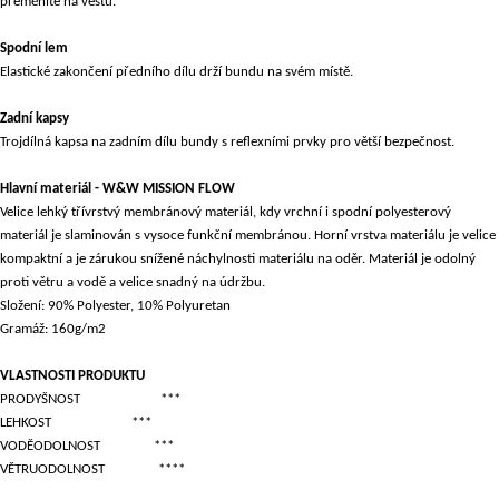
přeměníte na vestu.
Spodní lem
Elastické zakončení předního dílu drží bundu na svém místě.
Zadní kapsy
Trojdílná kapsa na zadním dílu bundy s reflexními prvky pro větší bezpečnost.
Hlavní materiál - W&W MISSION FLOW
Velice lehký třívrstvý membránový materiál, kdy vrchní i spodní polyesterový
materiál je slaminován s vysoce funkční membránou. Horní vrstva materiálu je velice
kompaktní a je zárukou snížené náchylnosti materiálu na oděr. Materiál je odolný
proti větru a vodě a velice snadný na údržbu.
Složení: 90% Polyester, 10% Polyuretan
Gramáž: 160g/m2
VLASTNOSTI PRODUKTU
PRODYŠNOST
***
LEHKOST
***
VODĚODOLNOST
***
VĚTRUODOLNOST
****